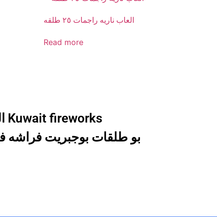
العاب ناريه راجمات ٢٥ طلقه
Read more
العاب ناريه الكويت للبيع راجمات صواريخ راجمه صعادي صاروخ نافوره نوافير Kuwait fireworks
بو طلقات بوجبريت فراشه فح