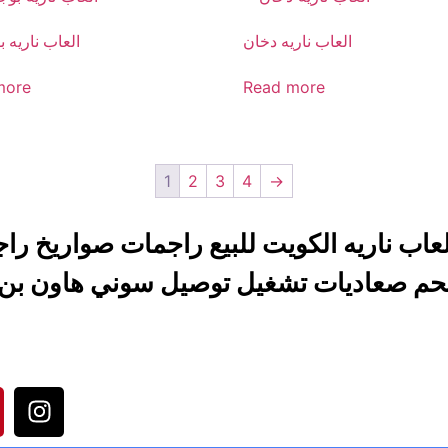
العاب ناريه دخان
العاب ناريه 
more
Read more
1
2
3
4
→
م صعاديات تشغيل توصيل سوني هاون بن ال