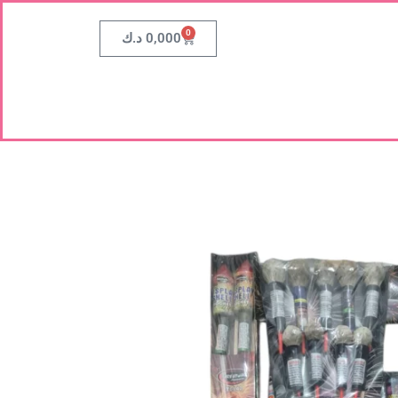
0
د.ك
0,000