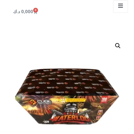
0
0,000
د.ك