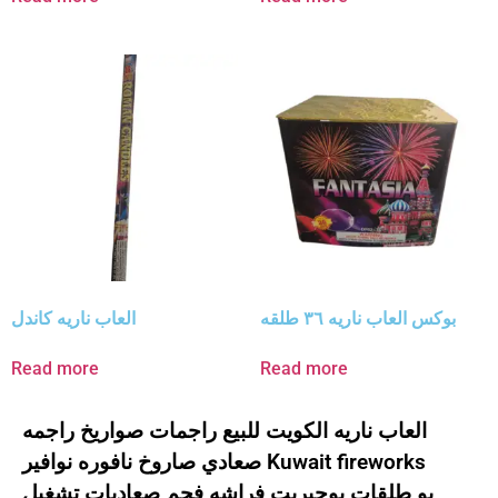
بوكس العاب ناريه ٣٦ طلقه
العاب ناريه كاندل
Read more
Read more
العاب ناريه الكويت للبيع راجمات صواريخ راجمه
صعادي صاروخ نافوره نوافير Kuwait fireworks
بو طلقات بوجبريت فراشه فحم صعاديات تشغيل