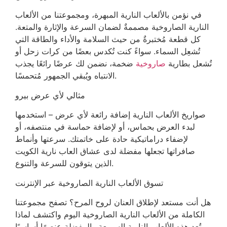
في نؤمن بالألعاب النارية المبهرة، ومجموعتنا من الألعاب
النارية الصاروخية مصممةٌ لضمان السرعة والإثارة والمتعة.
كل قطعة مُختبرةٌ من حيث السلامة والأداء والطاقة التي
تُشعِل السماء. سواءً كنت تُكدس بعضًا من كرات زحل أو
تُشعل بطارية
صاروخية
ضخمة، نضمن لك عرضًا رائعًا يجذب
الانتباه ويُبقي الجمهور مُتحمسًا.
مثالي لأي عرض بيرو
صواريخ الألعاب النارية إضافة رائعة لأي عرض – استخدمها
لبدء العرض بحماس، أو لإضافة حماسة في منتصفه، أو
لإضفاء دراماتيكية حادة على خاتمتك. سرعتها وأنماط
صافراتها تجعلها مفضلة لدى عشاق العاب نارية الكويت
الذين يتوقون للسرعة والتنوع.
تسوق الألعاب النارية الصاروخية عبر الإنترنت
هل أنت مستعد لإطلاق العنان لروح المرح؟ تصفح مجموعتنا
الكاملة من الألعاب النارية الصاروخية اليوم واكتشف لماذا
تُعد هذه الألعاب النارية السريعة والمفضلة عنصرًا أساسيًا