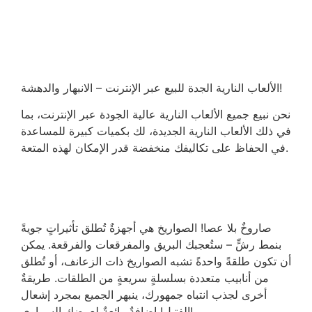
الألعاب النارية الجدة للبيع عبر الإنترنت – الانبهار والدهشة!
نحن نبيع جميع الألعاب النارية عالية الجودة عبر الإنترنت، بما
في ذلك الألعاب النارية الجديدة، لك بكميات كبيرة للمساعدة
في الحفاظ على تكاليفك منخفضة قدر الإمكان لهذه المتعة.
صاروخٌ بلا عصا! الصواريخ هي أجهزةٌ تُطلق تأثيراتٍ جويةً
بنمط رشٍّ – ستُعجبك البريق والمفرقعات والفرقعة. يمكن
أن تكون طلقةً واحدةً تشبه الصواريخ ذات الزعانف، أو تُطلق
من أنابيب متعددة بسلسلةٍ سريعةٍ من الطلقات. طريقةٌ
أخرى لجذب انتباه جمهورك، ينبهر الجميع بمجرد إشعال
الفتيل! إضافةٌ رائعةٌ لعرضك السماوي!