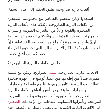
ألعاب نارية صاروخية تطلق الحفلة إلى عنان السماء
استعدوا لإثارةٍ مُفعمةٍ بالحماس مع مجموعتنا المُتفجرة
من الألعاب النارية الصاروخية . تُقدّم هذه الألعاب النارية
الصغيرة والقوية وابلاً من التأثيرات الصوتية والسرعة
والمؤثرات الصوتية المُذهلة. سواءً كنتم تبحثون عن صاروخٍ
ناريٍّ واحدٍ أو مجموعةٍ كاملةٍ من الصواريخ المُشتعلة، فإن
ألعاب النارية تُقدّم لكم الإثارة العالية التي تحتاجونها للارتقاء
باحتفالكم إلى آفاقٍ جديدة.
ما هي الألعاب النارية الصاروخية؟
الألعاب النارية الصاروخية
تشبه
الصواريخ، ولكن مع لمسة
مميزة. فبدلاً من إطلاقها من عصا، تُوضع في أجهزة صغيرة
تنطلق نحو السماء بتتابع سريع، غالبًا مع طقطقة وصفارات
وانفجارات ملونة. ومن أشهر أنواعها الألعاب النارية
الصاروخية الأسطورية ” ، المعروفة بطلقاتها السريعة
المزعجة وتأثيراتها السماوية المذهلة. من الإعدادات
الصغيرة
إلى الألعاب النارية الكبيرة التي تعمل بالبطارية ، تُضفي هذه