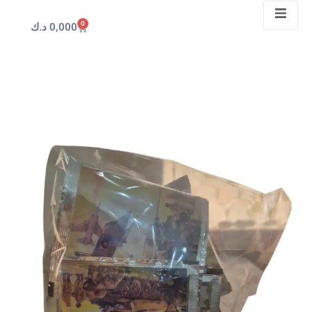
0
د.ك
0,000