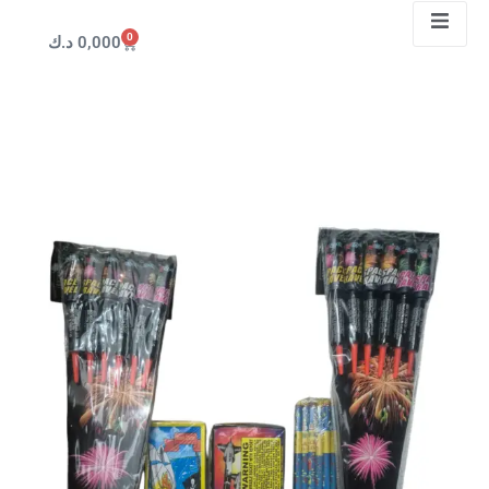
0
0,000
د.ك