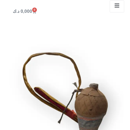
0
0,000
د.ك