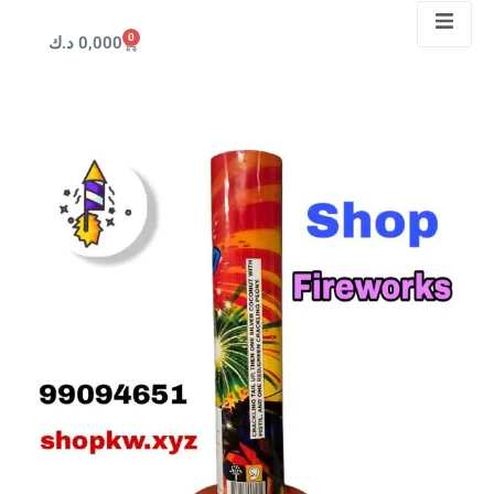
0
0,000
د.ك