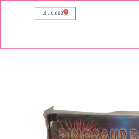
0
0,000
د.ك