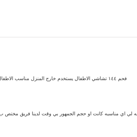
فحم ١٤٤ تشاشي الاطفال يستخدم خارج المنزل مناسب الاطفال وامن العلبه تحتوي علي ١٤٤ حبه صغيره مشكله
ريه لي اي مناسبه كانت او حجم الجمهور بي وقت لدينا فريق مختص ب